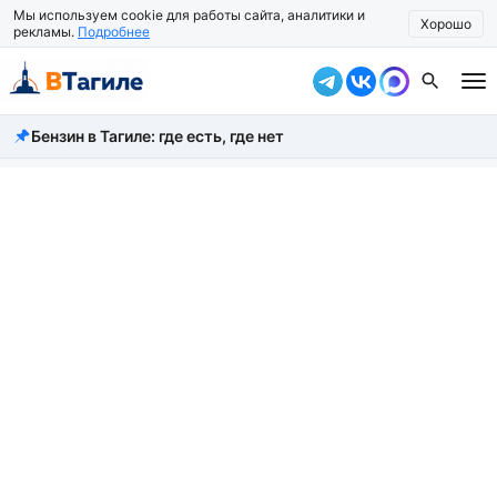
Мы используем cookie для работы сайта, аналитики и
Хорошо
рекламы.
Подробнее
Бензин в Тагиле: где есть, где нет
Все новости
Происшествия
Город
Власть
Жизнь
Экономика
Общество
Рассказать новость