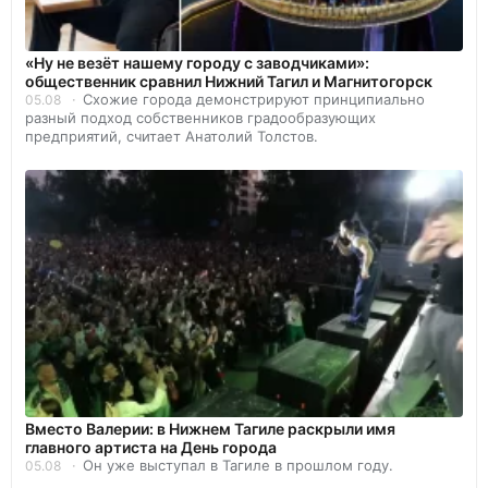
«Ну не везёт нашему городу с заводчиками»:
общественник сравнил Нижний Тагил и Магнитогорск
Схожие города демонстрируют принципиально
05.08
разный подход собственников градообразующих
предприятий, считает Анатолий Толстов.
Вместо Валерии: в Нижнем Тагиле раскрыли имя
главного артиста на День города
Он уже выступал в Тагиле в прошлом году.
05.08