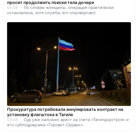
просит продолжить поиски тела дочери
По словам женщины, операция практически
04.08
остановлена, хотя службы это опровергают.
Прокуратура потребовала аннулировать контракт на
установку флагштока в Тагиле
Суд уже наложил арест на счета «Тагилдорстроя» и
03.08
его субподрядчика «Горсвет-Сервис».