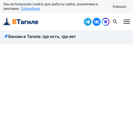
Мы используем cookie для работы сайта, аналитики и
Хорошо
рекламы.
Подробнее
Бензин в Тагиле: где есть, где нет
Все новости
Происшествия
Город
Власть
Жизнь
Экономика
Общество
Рассказать новость