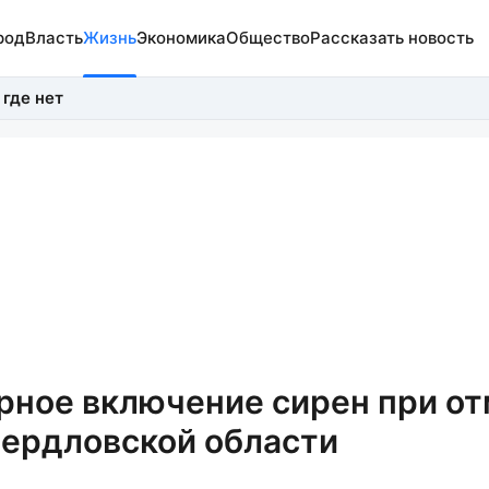
род
Власть
Жизнь
Экономика
Общество
Рассказать новость
 где нет
рное включение сирен при о
вердловской области