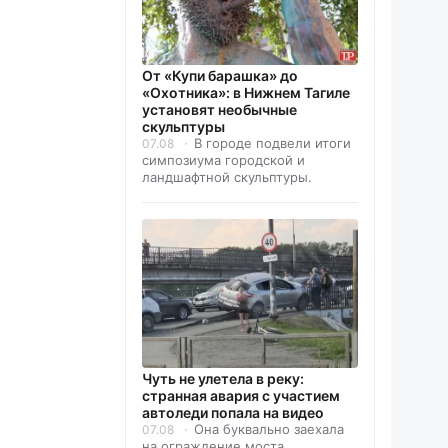
От «Купи барашка» до
«Охотника»: в Нижнем Тагиле
установят необычные
скульптуры
В городе подвели итоги
07.08
симпозиума городской и
ландшафтной скульптуры.
Чуть не улетела в реку:
странная авария с участием
автоледи попала на видео
Она буквально заехала
07.08
на ограждение моста.