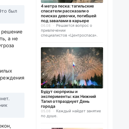
4 метра песка: тагильские
Это был
спасатели рассказали о
поисках девочки, погибшей
под завалами в карьере
Решается вопрос о
06.08
привлечении
а решение
специалистов «Центроспаса».
ь, а не
угроза
жилых
вреждения
Будут сюрпризы и
эксперименты: как Нижний
нет.
Тагил отпразднует День
ник
города
Каждый найдет занятие
05.08
по душе.
окон,