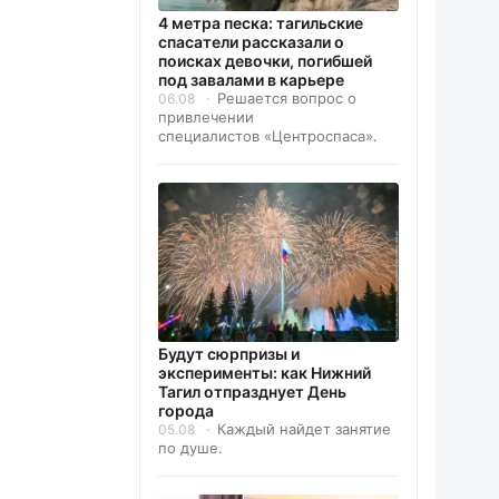
4 метра песка: тагильские
спасатели рассказали о
поисках девочки, погибшей
под завалами в карьере
Решается вопрос о
06.08
привлечении
специалистов «Центроспаса».
Будут сюрпризы и
эксперименты: как Нижний
Тагил отпразднует День
города
Каждый найдет занятие
05.08
по душе.