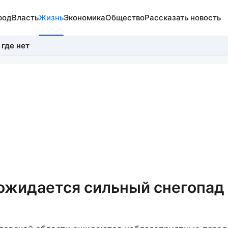
род
Власть
Жизнь
Экономика
Общество
Рассказать новость
 где нет
ожидается сильный снегопад