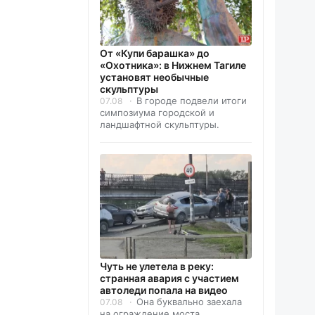
От «Купи барашка» до
«Охотника»: в Нижнем Тагиле
установят необычные
скульптуры
В городе подвели итоги
07.08
симпозиума городской и
ландшафтной скульптуры.
Чуть не улетела в реку:
странная авария с участием
автоледи попала на видео
Она буквально заехала
07.08
на ограждение моста.