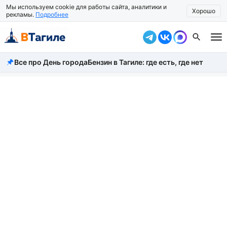
Мы используем cookie для работы сайта, аналитики и
Хорошо
рекламы.
Подробнее
Все про День города
Бензин в Тагиле: где есть, где нет
Все новости
Происшествия
Город
Власть
Жизнь
Экономика
Общество
Рассказать новость