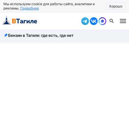
Мы используем cookie для работы сайта, аналитики и
Хорошо
рекламы.
Подробнее
Бензин в Тагиле: где есть, где нет
Все новости
Происшествия
Город
Власть
Жизнь
Экономика
Общество
Рассказать новость