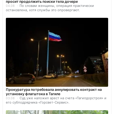
просит продолжить поиски тела дочери
По словам женщины, операция практически
04.08
остановлена, хотя службы это опровергают.
Прокуратура потребовала аннулировать контракт на
установку флагштока в Тагиле
Суд уже наложил арест на счета «Тагилдорстроя» и
03.08
его субподрядчика «Горсвет-Сервис».