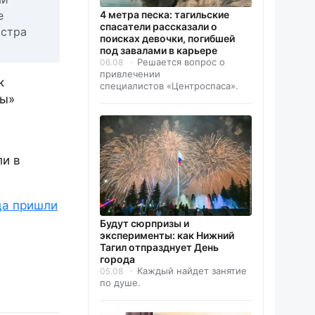
4 метра песка: тагильские
е
спасатели рассказали о
истра
поисках девочки, погибшей
под завалами в карьере
Решается вопрос о
06.08
привлечении
к
специалистов «Центроспаса».
зы»
ли в
да пришли
Будут сюрпризы и
эксперименты: как Нижний
Тагил отпразднует День
города
Каждый найдет занятие
05.08
по душе.