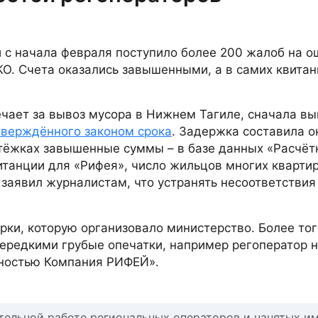
 с начала февраля поступило более 200 жалоб на 
КО. Счета оказались завышенными, а в самих квитан
чает за вывоз мусора в Нижнем Тагиле, сначала вы
тверждённого законом срока
. Задержка составила о
атёжках завышенные суммы – в базе данных «Расчёт
итанции для «Рифея», число жильцов многих кварти
 заявил журналистам, что устранять несоответствия
рки, которую организовало министерство. Более тог
нередкими грубые опечатки, например регоператор 
нностью Компания РИФЕЙ».
тельной работе региональных операторов и нанятых и