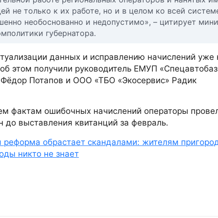
й не только к их работе, но и в целом ко всей систем
ершенно необоснованно и недопустимо», – цитирует мин
мполитики губернатора.
ктуализации данных и исправлению начислений уже 
об этом получили руководитель ЕМУП «Спецавтоба
 Фёдор Потапов и ООО «ТБО «Экосервис» Радик
сем фактам ошибочных начислений операторы прове
н до выставления квитанций за февраль.
ая реформа обрастает скандалами: жителям пригоро
ходы никто не знает