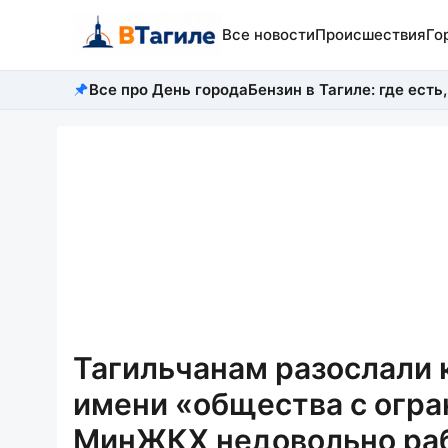
Все новости
Происшествия
Го
Все про День города
Бензин в Тагиле: где есть,
Тагильчанам разослали 
имени «общества с огр
МинЖКХ недовольно раб