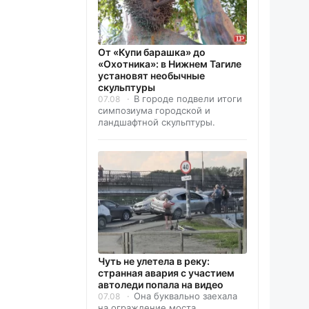
От «Купи барашка» до
«Охотника»: в Нижнем Тагиле
установят необычные
скульптуры
В городе подвели итоги
07.08
симпозиума городской и
ландшафтной скульптуры.
Чуть не улетела в реку:
странная авария с участием
автоледи попала на видео
Она буквально заехала
07.08
на ограждение моста.