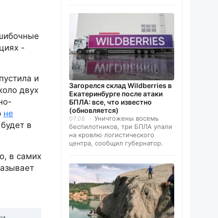
ошибочные
циях -
пустила и
Загорелся склад Wildberries в
коло двух
Екатеринбурге после атаки
но-
БПЛА: все, что известно
(обновляется)
р
не
Уничтожены восемь
07.08
 будет в
беспилотников, три БПЛА упали
на кровлю логистического
центра, сообщил губернатор.
о, в самих
называет
ми