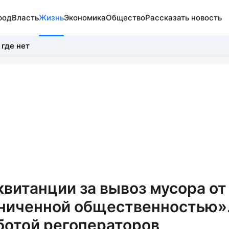
род
Власть
Жизнь
Экономика
Общество
Рассказать новость
 где нет
квитанции за вывоз мусора от
аниченной общественностью»
отой регоператоров