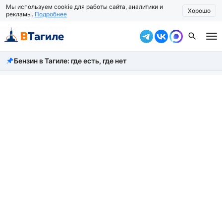
Мы используем cookie для работы сайта, аналитики и
Хорошо
рекламы.
Подробнее
Бензин в Тагиле: где есть, где нет
Все новости
Происшествия
Город
Власть
Жизнь
Экономика
Общество
Рассказать новость