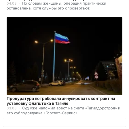
По словам женщины, операция практически
04.08
остановлена, хотя службы это опровергают.
Прокуратура потребовала аннулировать контракт на
установку флагштока в Тагиле
Суд уже наложил арест на счета «Тагилдорстроя» и
03.08
его субподрядчика «Горсвет-Сервис».