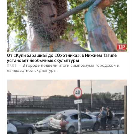
От «Купи барашка» до «Охотника»: в Нижнем Тагиле
установят необычные скульптуры
В городе подвели итоги симпозиума городской и
07.08
ландшафтной скульптуры.