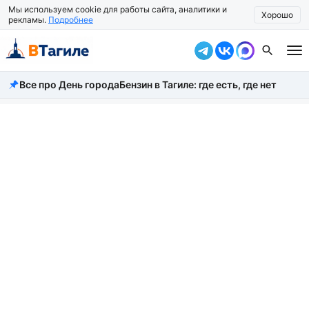
Мы используем cookie для работы сайта, аналитики и
Хорошо
рекламы.
Подробнее
Все про День города
Бензин в Тагиле: где есть, где нет
Все новости
Происшествия
Город
Власть
Жизнь
Экономика
Общество
Рассказать новость