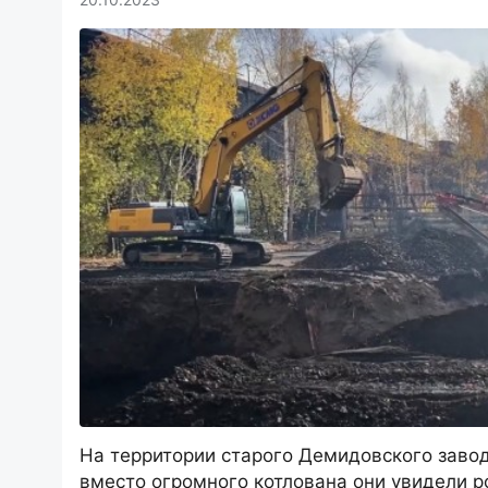
На территории старого Демидовского заво
вместо огромного котлована они увидели р