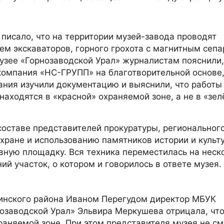
я писало, что на территории музей-завода проводят
м экскаваторов, горного грохота с магнитным сепа
узее «Горнозаводской Урал» журналистам пояснили,
компания «НС-ГРУПП» на благотворительной основе,
ания изучили документацию и выяснили, что работы
находятся в «красной» охраняемой зоне, а не в «зел
 составе представителей прокуратуры, региональног
охране и использованию памятников истории и культ
вную площадку. Вся техника переместилась на неск
й участок, о котором и говорилось в ответе музея.
нинского района Иваном Перегудом директор МБУК
озаводской Урал» Эльвира Меркушева отрицала, чт
храняемой зоне. При этом представителя музея не с