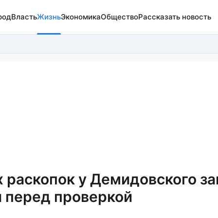
род
Власть
Жизнь
Экономика
Общество
Рассказать новость
 раскопок у Демидовского за
 перед проверкой