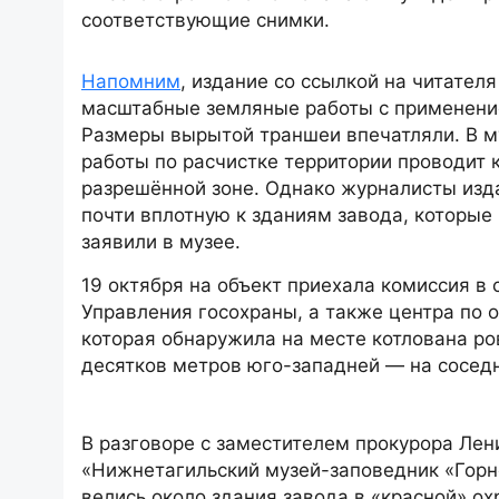
соответствующие снимки.
Напомним
, издание со ссылкой на читател
масштабные земляные работы с применение
Размеры вырытой траншеи впечатляли. В м
работы по расчистке территории проводит 
разрешённой зоне. Однако журналисты изд
почти вплотную к зданиям завода, которые 
заявили в музее.
19 октября на объект приехала комиссия в
Управления госохраны, а также центра по 
которая обнаружила на месте котлована ро
десятков метров юго-западней — на соседни
В разговоре с заместителем прокурора Ле
«Нижнетагильский музей-заповедник «Горн
велись около здания завода в «красной» о