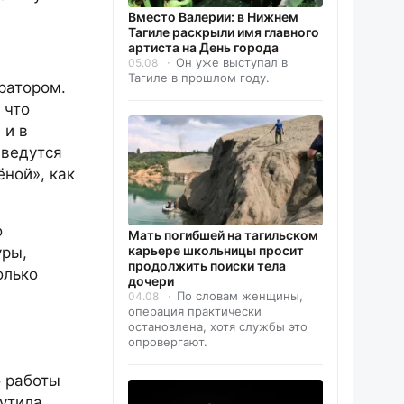
Вместо Валерии: в Нижнем
Тагиле раскрыли имя главного
артиста на День города
Он уже выступал в
05.08
Тагиле в прошлом году.
ратором.
 что
 и в
 ведутся
ёной», как
о
Мать погибшей на тагильском
карьере школьницы просит
уры,
продолжить поиски тела
олько
дочери
По словам женщины,
04.08
операция практически
остановлена, хотя службы это
опровергают.
о работы
мутила