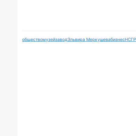
общество
музейзавод
Эльвира Меркушева
бизнес
НСГ