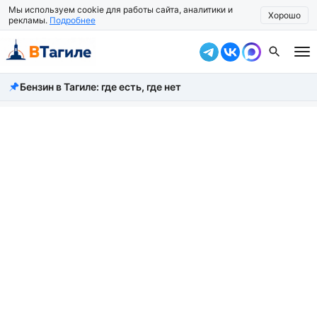
Мы используем cookie для работы сайта, аналитики и
Хорошо
рекламы.
Подробнее
Бензин в Тагиле: где есть, где нет
Все новости
Происшествия
Город
Власть
Жизнь
Экономика
Общество
Рассказать новость