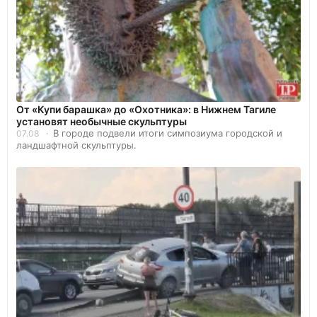
От «Купи барашка» до «Охотника»: в Нижнем Тагиле
установят необычные скульптуры
В городе подвели итоги симпозиума городской и
07.08
ландшафтной скульптуры.