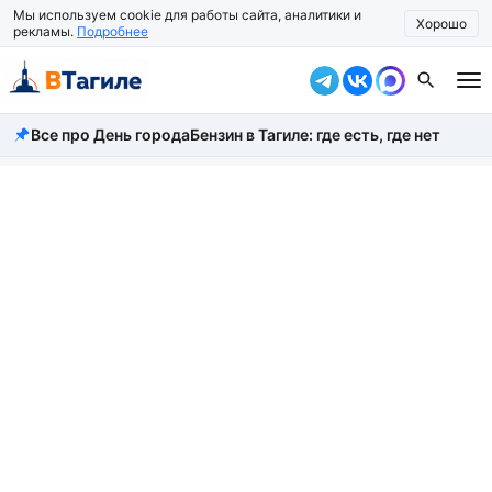
Мы используем cookie для работы сайта, аналитики и
Хорошо
рекламы.
Подробнее
Все про День города
Бензин в Тагиле: где есть, где нет
Все новости
Происшествия
Город
Власть
Жизнь
Экономика
Общество
Рассказать новость