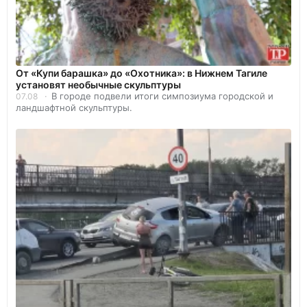
От «Купи барашка» до «Охотника»: в Нижнем Тагиле
установят необычные скульптуры
В городе подвели итоги симпозиума городской и
07.08
ландшафтной скульптуры.