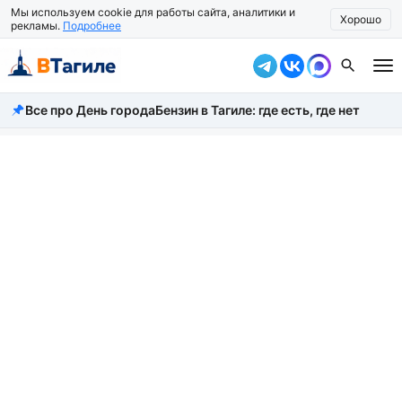
Мы используем cookie для работы сайта, аналитики и
Хорошо
рекламы.
Подробнее
Все про День города
Бензин в Тагиле: где есть, где нет
Все новости
Происшествия
Город
Власть
Жизнь
Экономика
Общество
Рассказать новость