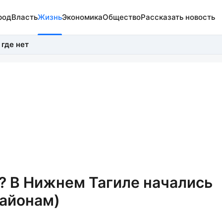
род
Власть
Жизнь
Экономика
Общество
Рассказать новость
 где нет
? В Нижнем Тагиле начались
районам)