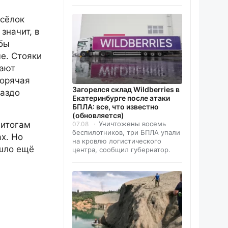
осёлок
значит, в
обы
е. Стояки
вают
горячая
Загорелся склад Wildberries в
раздо
Екатеринбурге после атаки
БПЛА: все, что известно
(обновляется)
Уничтожены восемь
 итогам
07.08
беспилотников, три БПЛА упали
х. Но
на кровлю логистического
ошло ещё
центра, сообщил губернатор.