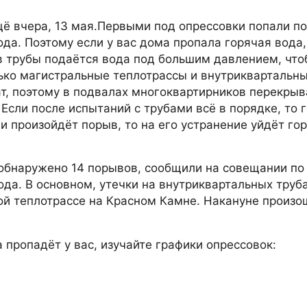
ё вчера, 13 мая.Первыми под опрессовки попали п
да. Поэтому если у вас дома пропала горячая вода, 
в трубы подаётся вода под большим давлением, чт
ько магистральные теплотрассы и внутриквартальны
т, поэтому в подвалах многоквартирников перекры
Если после испытаний с трубами всё в порядке, то 
и произойдёт порыв, то на его устранение уйдёт го
 обнаружено 14 порывов, сообщили на совещании по
да. В основном, утечки на внутриквартальных труба
ой теплотрассе на Красном Камне. Накануне произ
 пропадёт у вас, изучайте графики опрессовок: