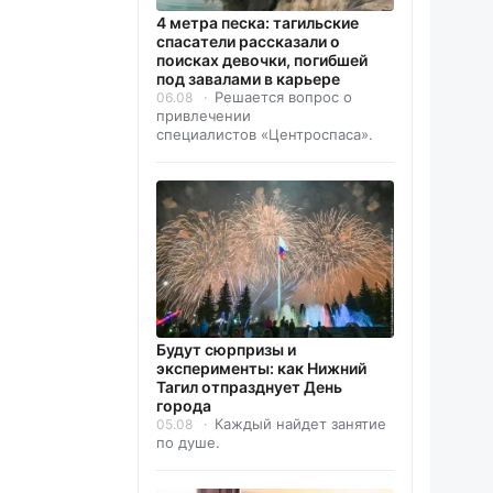
4 метра песка: тагильские
спасатели рассказали о
поисках девочки, погибшей
под завалами в карьере
Решается вопрос о
06.08
привлечении
специалистов «Центроспаса».
Будут сюрпризы и
эксперименты: как Нижний
Тагил отпразднует День
города
Каждый найдет занятие
05.08
по душе.