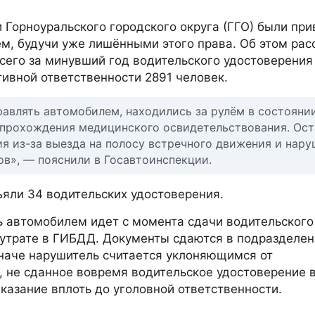
и Горноуральского городского округа (ГГО) были пр
м, будучи уже лишёнными этого права. Об этом рас
сего за минувший год водительского удостоверения
тивной ответственности 2891 человек.
равлять автомобилем, находились за рулём в состояни
т прохождения медицинского освидетельствования. Ос
я из-за выезда на полосу встречного движения и нар
в», — пояснили в Госавтоинспекции.
ъяли 34 водительских удостоверения.
ь автомобилем идет с момента сдачи водительского
 утрате в ГИБДД. Документы сдаются в подразделе
иначе нарушитель считается уклоняющимся от
, не сданное вовремя водительское удостоверение 
азание вплоть до уголовной ответственности.