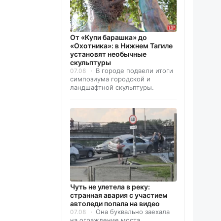
От «Купи барашка» до
«Охотника»: в Нижнем Тагиле
установят необычные
скульптуры
В городе подвели итоги
07.08
симпозиума городской и
ландшафтной скульптуры.
Чуть не улетела в реку:
странная авария с участием
автоледи попала на видео
Она буквально заехала
07.08
на ограждение моста.