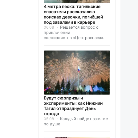
4 метра песка: тагильские
спасатели рассказали о
поисках девочки, погибшей
под завалами в карьере
Решается вопрос о
06.08
привлечении
специалистов «Центроспаса».
Будут сюрпризы и
эксперименты: как Нижний
Тагил отпразднует День
города
Каждый найдет занятие
05.08
по душе.