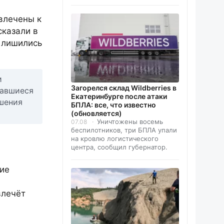
ивлечены к
сказали в
 лишились
и
Загорелся склад Wildberries в
тавшиеся
Екатеринбурге после атаки
ушения
БПЛА: все, что известно
(обновляется)
Уничтожены восемь
07.08
беспилотников, три БПЛА упали
на кровлю логистического
центра, сообщил губернатор.
ние
влечёт