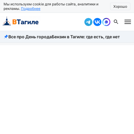
Мы используем cookie для работы сайта, аналитики и
Хорошо
рекламы.
Подробнее
Все про День города
Бензин в Тагиле: где есть, где нет
Все новости
Происшествия
Город
Власть
Жизнь
Экономика
Общество
Рассказать новость