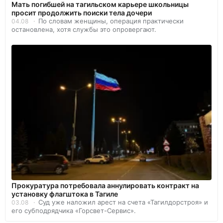
Мать погибшей на тагильском карьере школьницы
просит продолжить поиски тела дочери
По словам женщины, операция практически
04.08
остановлена, хотя службы это опровергают.
Прокуратура потребовала аннулировать контракт на
установку флагштока в Тагиле
Суд уже наложил арест на счета «Тагилдорстроя» и
03.08
его субподрядчика «Горсвет-Сервис».