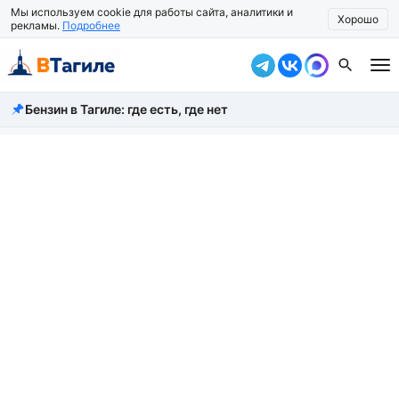
Мы используем cookie для работы сайта, аналитики и
Хорошо
рекламы.
Подробнее
Бензин в Тагиле: где есть, где нет
Все новости
Происшествия
Город
Власть
Жизнь
Экономика
Общество
Рассказать новость