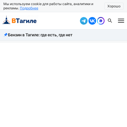
Мы используем cookie для работы сайта, аналитики и
Хорошо
рекламы.
Подробнее
Бензин в Тагиле: где есть, где нет
Все новости
Происшествия
Город
Власть
Жизнь
Экономика
Общество
Рассказать новость