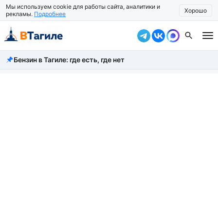
Мы используем cookie для работы сайта, аналитики и
Хорошо
рекламы.
Подробнее
Бензин в Тагиле: где есть, где нет
Все новости
Происшествия
Город
Власть
Жизнь
Экономика
Общество
Рассказать новость