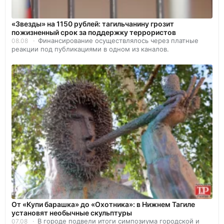
«Звезды» на 1150 рублей: тагильчанину грозит
пожизненный срок за поддержку террористов
Финансирование осуществлялось через платные
08.08
реакции под публикациями в одном из каналов.
От «Купи барашка» до «Охотника»: в Нижнем Тагиле
установят необычные скульптуры
В городе подвели итоги симпозиума городской и
07.08