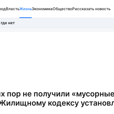
род
Власть
Жизнь
Экономика
Общество
Рассказать новость
 где нет
их пор не получили «мусорны
о Жилищному кодексу установ