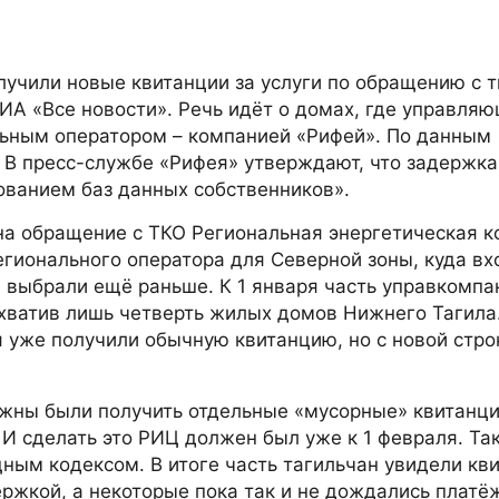
лучили новые квитанции за услуги по обращению с
ИА «Все новости». Речь идёт о домах, где управля
льным оператором – компанией «Рифей». По данным
. В пресс-службе «Рифея» утверждают, что задержка
ованием баз данных собственников».
на обращение с ТКО Региональная энергетическая к
егионального оператора для Северной зоны, куда вх
 выбрали ещё раньше. К 1 января часть управкомпа
хватив лишь четверть жилых домов Нижнего Тагила
я уже получили обычную квитанцию, но с новой стро
жны были получить отдельные «мусорные» квитанци
И сделать это РИЦ должен был уже к 1 февраля. Та
ым кодексом. В итоге часть тагильчан увидели кви
ержкой, а некоторые пока так и не дождались плат