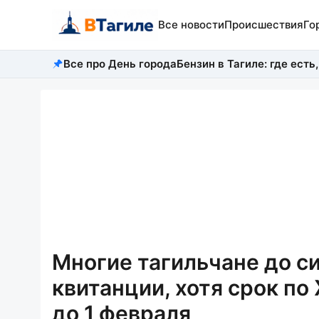
Все новости
Происшествия
Го
Все про День города
Бензин в Тагиле: где есть,
Многие тагильчане до с
квитанции, хотя срок п
до 1 февраля