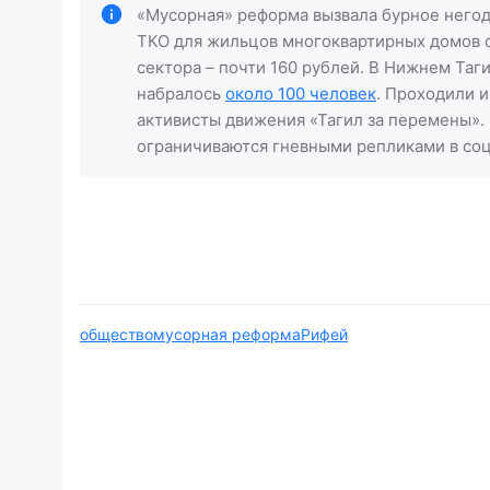
«Мусорная» реформа вызвала бурное негодо
ТКО для жильцов многоквартирных домов с
сектора – почти 160 рублей. В Нижнем Таг
набралось
около 100 человек
. Проходили 
активисты движения «Тагил за перемены». 
ограничиваются гневными репликами в соц
общество
мусорная реформа
Рифей