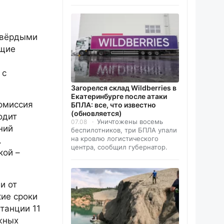
 твёрдыми
ющие
 с
Загорелся склад Wildberries в
Екатеринбурге после атаки
омиссия
БПЛА: все, что известно
(обновляется)
одит
Уничтожены восемь
07.08
ний
беспилотников, три БПЛА упали
на кровлю логистического
.
центра, сообщил губернатор.
кой –
и от
кие сроки
танции 11
ёжных