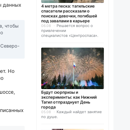
ы данных
4 метра песка: тагильские
спасатели рассказали о
поисках девочки, погибшей
под завалами в карьере
в, чтобы
Решается вопрос о
06.08
привлечении
по
специалистов «Центроспаса».
 Северо-
ет. Но
по
шоссе,
Будут сюрпризы и
эксперименты: как Нижний
Тагил отпразднует День
города
описанных
Каждый найдет занятие
05.08
по душе.