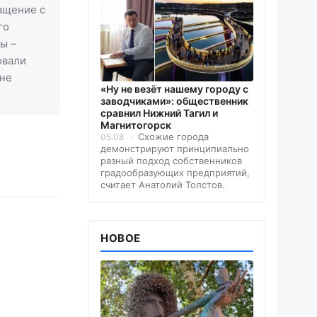
ращение с
го
ы –
овали
ане
«Ну не везёт нашему городу с
заводчиками»: общественник
сравнил Нижний Тагил и
Магнитогорск
Схожие города
05.08
демонстрируют принципиально
разный подход собственников
градообразующих предприятий,
считает Анатолий Толстов.
НОВОЕ