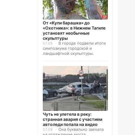
От «Купи барашка» до
«Охотника»: в Нижнем Тагиле
установят необычные
скульптуры
В городе подвели итоги
07.08
симпозиума городской и
ландшафтной скульптуры.
Чуть не улетела в реку:
странная авария с участием
автоледи попала на видео
Она буквально заехала
07.08
на ограждение моста.