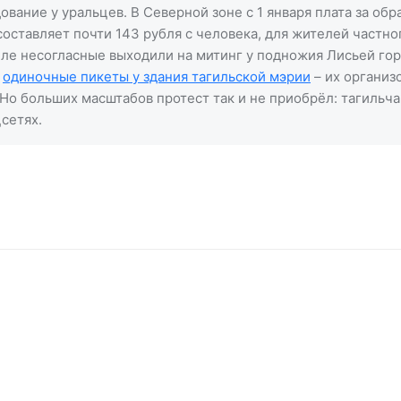
вание у уральцев. В Северной зоне с 1 января плата за об
оставляет почти 143 рубля с человека, для жителей частно
иле несогласные выходили на митинг у подножия Лисьей гор
и
одиночные пикеты у здания тагильской мэрии
– их организ
Но больших масштабов протест так и не приобрёл: тагильч
сетях.