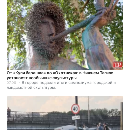
От «Купи барашка» до «Охотника»: в Нижнем Тагиле
установят необычные скульптуры
В городе подвели итоги симпозиума городской и
07.08
ландшафтной скульптуры.