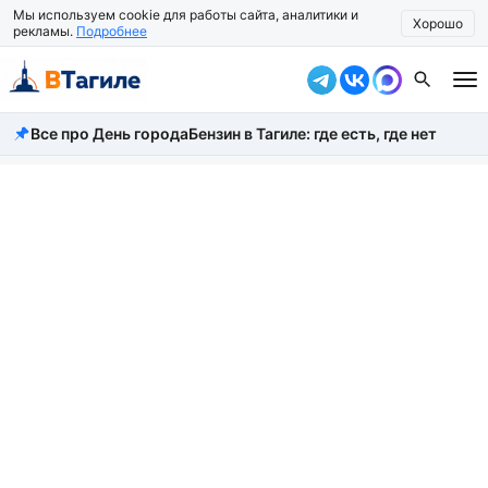
Мы используем cookie для работы сайта, аналитики и
Хорошо
рекламы.
Подробнее
Все про День города
Бензин в Тагиле: где есть, где нет
Все новости
Происшествия
Город
Власть
Жизнь
Экономика
Общество
Рассказать новость