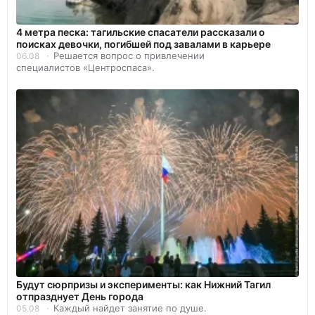
4 метра песка: тагильские спасатели рассказали о
поисках девочки, погибшей под завалами в карьере
Решается вопрос о привлечении
06.08
специалистов «Центроспаса».
Будут сюрпризы и эксперименты: как Нижний Тагил
отпразднует День города
Каждый найдет занятие по душе.
05.08