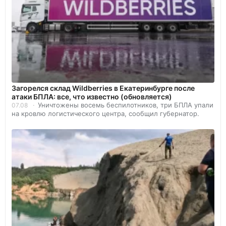
Загорелся склад Wildberries в Екатеринбурге после
атаки БПЛА: все, что известно (обновляется)
Уничтожены восемь беспилотников, три БПЛА упали
07.08
на кровлю логистического центра, сообщил губернатор.