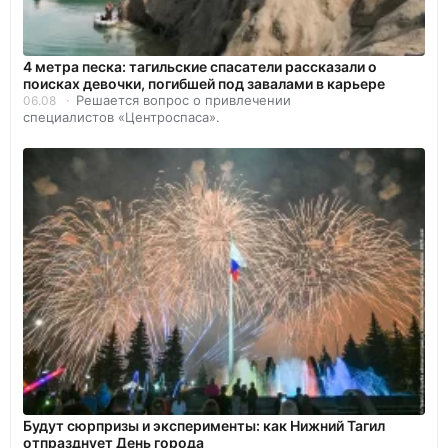
4 метра песка: тагильские спасатели рассказали о
поисках девочки, погибшей под завалами в карьере
Решается вопрос о привлечении
06.08
специалистов «Центроспаса».
Будут сюрпризы и эксперименты: как Нижний Тагил
отпразднует День города