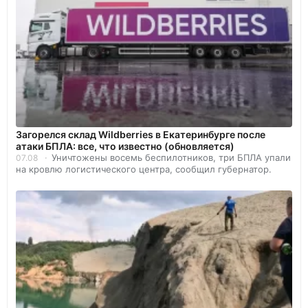
Загорелся склад Wildberries в Екатеринбурге после
атаки БПЛА: все, что известно (обновляется)
Уничтожены восемь беспилотников, три БПЛА упали
07.08
на кровлю логистического центра, сообщил губернатор.