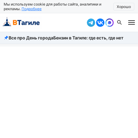
Мы используем cookie для работы сайта, аналитики и
Хорошо
рекламы.
Подробнее
Все про День города
Бензин в Тагиле: где есть, где нет
Все новости
Происшествия
Город
Власть
Жизнь
Экономика
Общество
Рассказать новость