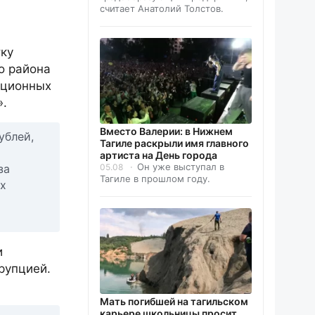
считает Анатолий Толстов.
тку
о района
пционных
».
Вместо Валерии: в Нижнем
ублей,
Тагиле раскрыли имя главного
артиста на День города
Он уже выступал в
за
05.08
Тагиле в прошлом году.
ах
и
рупцией.
Мать погибшей на тагильском
карьере школьницы просит