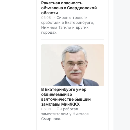
️Ракетная опасность
объявлена в Свердловской
области
Сирены тревоги
06.08
сработали в Екатеринбурге,
Нижнем Тагиле и других
городах.
В Екатеринбурге умер
обвиняемый во
взяточничестве бывший
замглавы МинЖКХ
Он работал
06.08
заместителем у Николая
Смирнова.