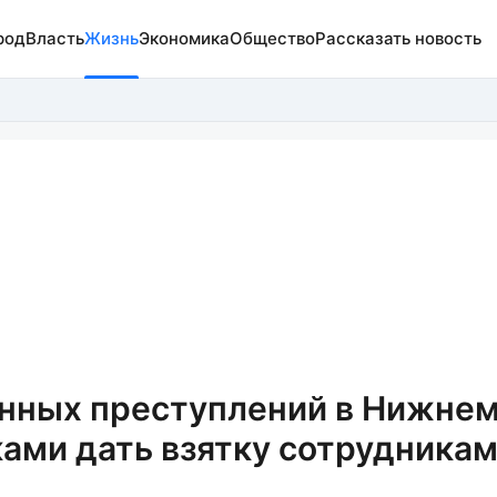
род
Власть
Жизнь
Экономика
Общество
Рассказать новость
нных преступлений в Нижне
ками дать взятку сотрудника