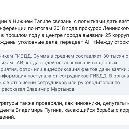
ии в Нижнем Тагиле связаны с попытками дать взя
нференции по итогам 2018 года прокурор Ленинског
 в прошлом году в центре города выявили 25 корру
уждены уголовные дела, передает АН «Между строк
никам ГИБДД. Сумма в среднем составляет 30 тысяч р
икам ГАИ, когда людей останавливали на дорогах.
иятия, фото- или видеофиксация фактов дачи взятки 
Информация поступала от сотрудников ГИБДД. В орган
ных в отношении сотрудников или руководителей по
 рассказал Владимир Мартынов.
уратуры также проверяли, как чиновники, депутаты 
идента Владимира Путина, касающийся борьбы с кор
шений.