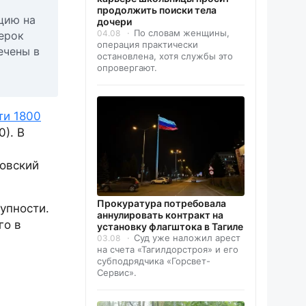
продолжить поиски тела
цию на
дочери
По словам женщины,
04.08
верок
операция практически
ечены в
остановлена, хотя службы это
опровергают.
ти 1800
). В
ровский
Прокуратура потребовала
упности.
аннулировать контракт на
го в
установку флагштока в Тагиле
Суд уже наложил арест
03.08
на счета «Тагилдорстроя» и его
субподрядчика «Горсвет-
Сервис».