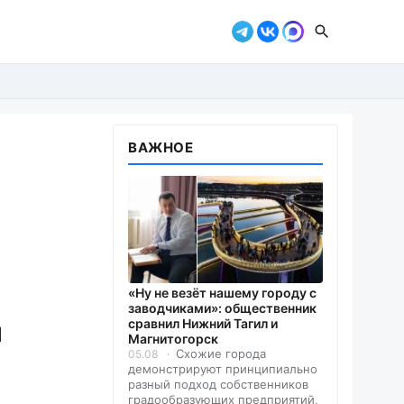
ВАЖНОЕ
«Ну не везёт нашему городу с
заводчиками»: общественник
м
сравнил Нижний Тагил и
Магнитогорск
Схожие города
05.08
м
демонстрируют принципиально
разный подход собственников
градообразующих предприятий,