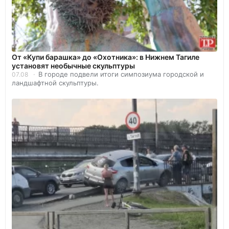
От «Купи барашка» до «Охотника»: в Нижнем Тагиле
установят необычные скульптуры
В городе подвели итоги симпозиума городской и
07.08
ландшафтной скульптуры.