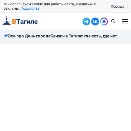
Мы используем cookie для работы сайта, аналитики и
Хорошо
рекламы.
Подробнее
Все про День города
Бензин в Тагиле: где есть, где нет
Все новости
Происшествия
Город
Власть
Жизнь
Экономика
Общество
Рассказать новость