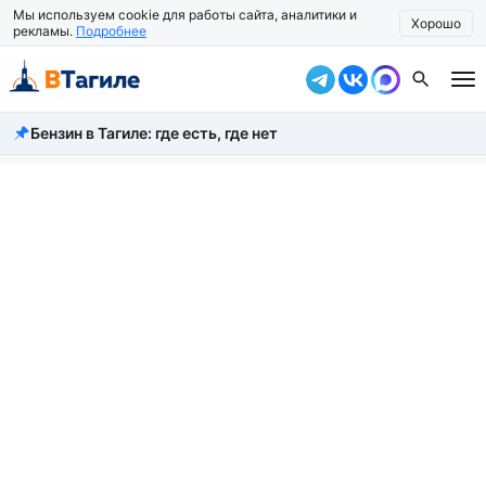
Мы используем cookie для работы сайта, аналитики и
Хорошо
рекламы.
Подробнее
Бензин в Тагиле: где есть, где нет
Все новости
Происшествия
Город
Власть
Жизнь
Экономика
Общество
Рассказать новость