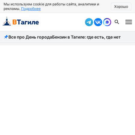
Мы используем cookie для работы сайта, аналитики и
Хорошо
рекламы.
Подробнее
Все про День города
Бензин в Тагиле: где есть, где нет
Все новости
Происшествия
Город
Власть
Жизнь
Экономика
Общество
Рассказать новость