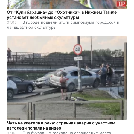
От «Купи барашка» до «Охотника»: в Нижнем Тагиле
установят необычные скульптуры
В городе подвели итоги симпозиума городской и
07.08
ландшафтной скульптуры.
Чуть не улетела в реку: странная авария с участием
автоледи попала на видео
Она буквально заехала на ограждение моста.
07.08