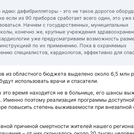
 идею: дефибрилляторы - это не такое дорогое оборуд
же если из 90 приборов сработает всего один, это уже 
ьзоваться. Начнем с государственных, муниципальных
колы, конечно же, крупные учреждения здравоохранени
м кардиологии уже предусматриваем возможность разм
 инструкцией по их применению. Пока в охраняемых
мнению специалистов, кардиологов, эффективно для спа
в из областного бюджета выделено около 6,5 млн р
удут использовать врачи и спасатели.
в это время находится не в больнице, его шансы выж
ов. Именно поэтому реализация программы доступно
ере повысить степень выживаемости при внезапной 
вной причиной смертности жителей нашего региона
ащения – от них скончалось около 20 тысяч человек