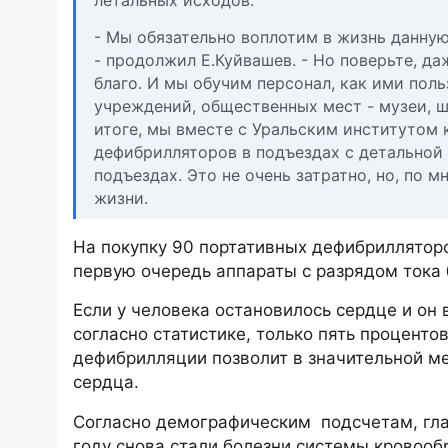
- Мы обязательно воплотим в жизнь данную
- продолжил Е.Куйвашев. - Но поверьте, да
благо. И мы обучим персонал, как ими пол
учреждений, общественных мест - музеи, ш
итоге, мы вместе с Уральским институто
дефибрилляторов в подъездах с детальной
подъездах. Это не очень затратно, но, по 
жизни.
На покупку 90 портативных дефибрилляторо
первую очередь аппараты с разрядом тока б
Если у человека остановилось сердце и он 
согласно статистике, только пять процент
дефибрилляции позволит в значительной м
сердца.
Согласно демографическим подсчетам, гла
году снова стали болезни системы кровообр