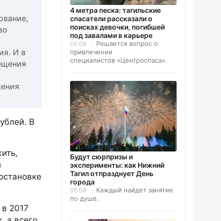
4 метра песка: тагильские
ование,
спасатели рассказали о
поисках девочки, погибшей
во
под завалами в карьере
Решается вопрос о
06.08
я. И в
привлечении
специалистов «Центроспаса».
ещения
сения
ублей. В
ить,
Будут сюрпризы и
й
эксперименты: как Нижний
Тагил отпразднует День
остановке
города
Каждый найдет занятие
05.08
по душе.
 в 2017
, а всего