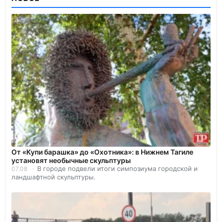
От «Купи барашка» до «Охотника»: в Нижнем Тагиле
установят необычные скульптуры
В городе подвели итоги симпозиума городской и
07.08
ландшафтной скульптуры.