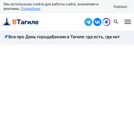
Мы используем cookie для работы сайта, аналитики и
Хорошо
рекламы.
Подробнее
Все про День города
Бензин в Тагиле: где есть, где нет
Все новости
Происшествия
Город
Власть
Жизнь
Экономика
Общество
Рассказать новость