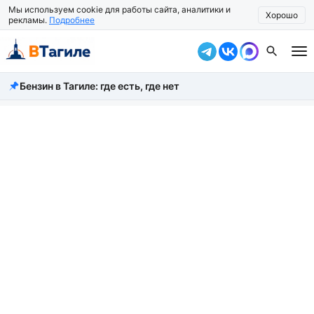
Мы используем cookie для работы сайта, аналитики и
Хорошо
рекламы.
Подробнее
Бензин в Тагиле: где есть, где нет
Все новости
Происшествия
Город
Власть
Жизнь
Экономика
Общество
Рассказать новость