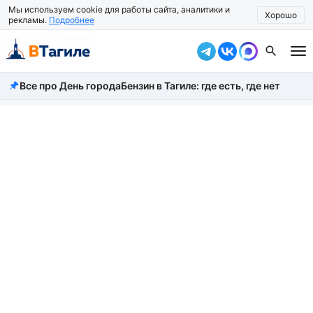
Мы используем cookie для работы сайта, аналитики и
Хорошо
рекламы.
Подробнее
Все про День города
Бензин в Тагиле: где есть, где нет
Все новости
Происшествия
Город
Власть
Жизнь
Экономика
Общество
Рассказать новость