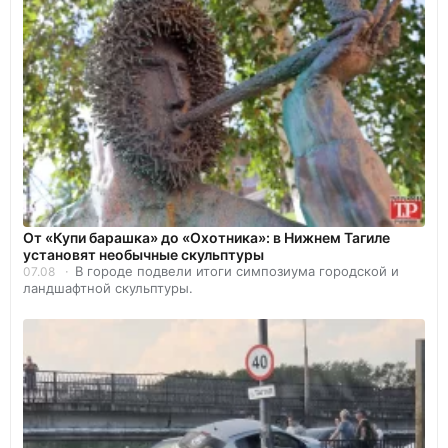
От «Купи барашка» до «Охотника»: в Нижнем Тагиле
установят необычные скульптуры
В городе подвели итоги симпозиума городской и
07.08
ландшафтной скульптуры.