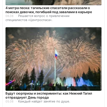
4 метра песка: тагильские спасатели рассказали о
поисках девочки, погибшей под завалами в карьере
Решается вопрос о привлечении
06.08
специалистов «Центроспаса».
Будут сюрпризы и эксперименты: как Нижний Тагил
отпразднует День города
Каждый найдет занятие по душе.
05.08