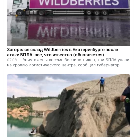
Загорелся склад Wildberries в Екатеринбурге после
атаки БПЛА: все, что известно (обновляется)
Уничтожены восемь беспилотников, три БПЛА упали
07.08
на кровлю логистического центра, сообщил губернатор.