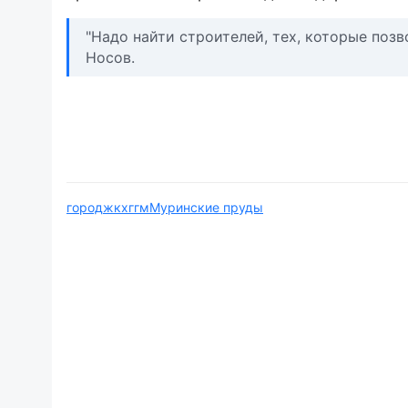
"Надо найти строителей, тех, которые позв
Носов.
город
жкх
ггм
Муринские пруды