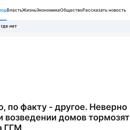
род
Власть
Жизнь
Экономика
Общество
Рассказать новость
 где нет
, по факту - другое. Неверно
и возведении домов тормозят
а ГГМ