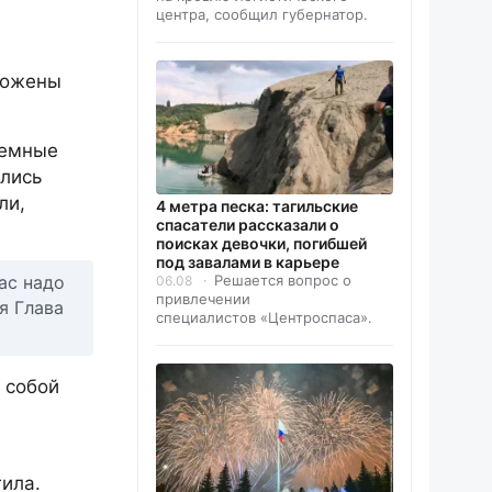
центра, сообщил губернатор.
ложены
земные
ались
ли,
4 метра песка: тагильские
спасатели рассказали о
поисках девочки, погибшей
под завалами в карьере
Решается вопрос о
ас надо
06.08
привлечении
я Глава
специалистов «Центроспаса».
 собой
ила.