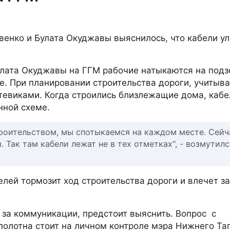
венко и Булата Окуджавы выяснилось, что кабели у
Булата Окуджавы на ГГМ рабочие натыкаются на под
е. При планировании строительства дороги, учитыв
тевиками. Когда строились близлежащие дома, кабе
нной схеме.
роительством, мы спотыкаемся на каждом месте. Сейч
 Так там кабели лежат не в тех отметках", - возмутилс
ей тормозит ход строительства дороги и влечет за
 за коммуникации, предстоит выяснить. Вопрос с
олотна стоит на личном контроле мэра Нижнего Таг