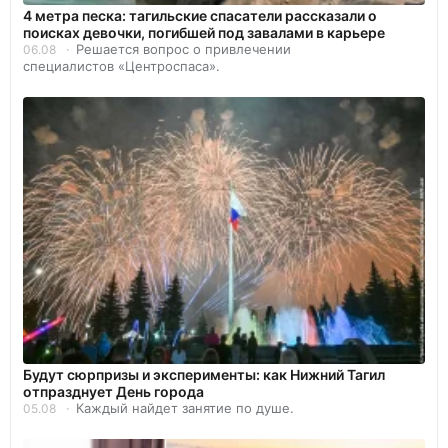
4 метра песка: тагильские спасатели рассказали о
поисках девочки, погибшей под завалами в карьере
Решается вопрос о привлечении
06.08
специалистов «Центроспаса».
Будут сюрпризы и эксперименты: как Нижний Тагил
отпразднует День города
Каждый найдет занятие по душе.
05.08