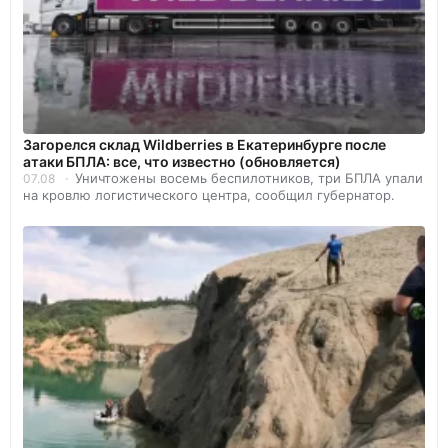
Загорелся склад Wildberries в Екатеринбурге после
атаки БПЛА: все, что известно (обновляется)
Уничтожены восемь беспилотников, три БПЛА упали
07.08
на кровлю логистического центра, сообщил губернатор.