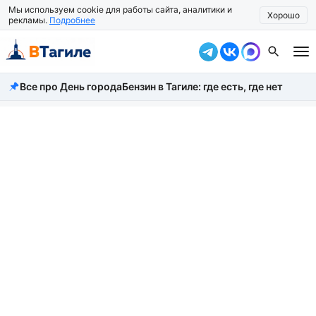
Мы используем cookie для работы сайта, аналитики и
Хорошо
рекламы.
Подробнее
Все про День города
Бензин в Тагиле: где есть, где нет
Все новости
Происшествия
Город
Власть
Жизнь
Экономика
Общество
Рассказать новость