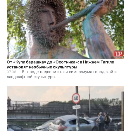
От «Купи барашка» до «Охотника»: в Нижнем Тагиле
установят необычные скульптуры
В городе подвели итоги симпозиума городской и
07.08
ландшафтной скульптуры.