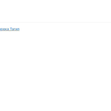
я
река Тагил