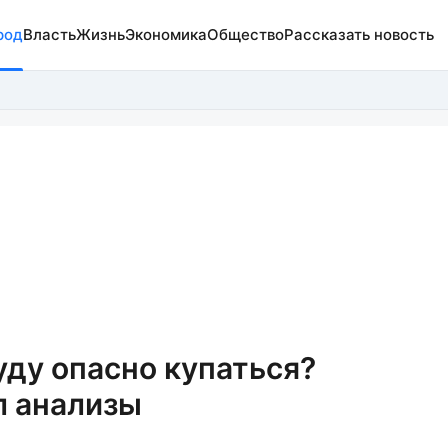
род
Власть
Жизнь
Экономика
Общество
Рассказать новость
уду опасно купаться?
л анализы