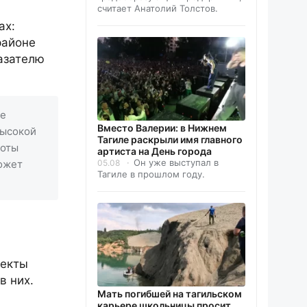
считает Анатолий Толстов.
ах:
районе
азателю
де
Вместо Валерии: в Нижнем
высокой
Тагиле раскрыли имя главного
боты
артиста на День города
Он уже выступал в
ожет
05.08
Тагиле в прошлом году.
ъекты
в них.
Мать погибшей на тагильском
карьере школьницы просит