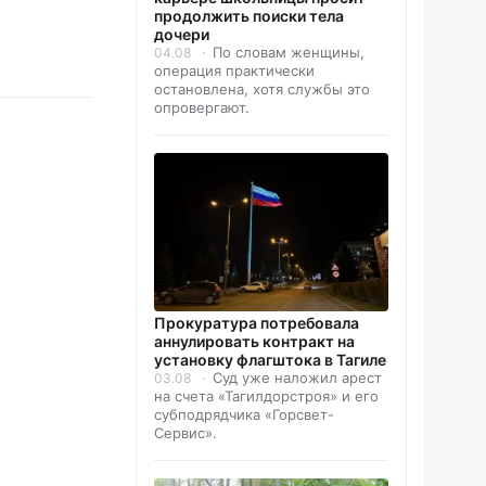
продолжить поиски тела
дочери
По словам женщины,
04.08
операция практически
остановлена, хотя службы это
опровергают.
Прокуратура потребовала
аннулировать контракт на
установку флагштока в Тагиле
Суд уже наложил арест
03.08
на счета «Тагилдорстроя» и его
субподрядчика «Горсвет-
Сервис».