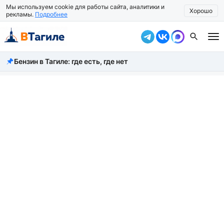
Мы используем cookie для работы сайта, аналитики и
Хорошо
рекламы.
Подробнее
Бензин в Тагиле: где есть, где нет
Все новости
Происшествия
Город
Власть
Жизнь
Экономика
Общество
Рассказать новость