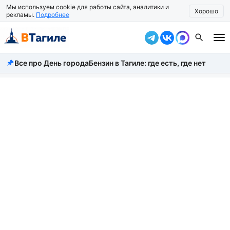
Мы используем cookie для работы сайта, аналитики и
Хорошо
рекламы.
Подробнее
Все про День города
Бензин в Тагиле: где есть, где нет
Все новости
Происшествия
Город
Власть
Жизнь
Экономика
Общество
Рассказать новость