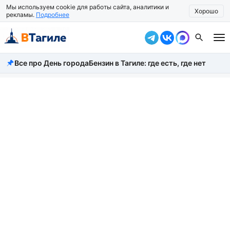
Мы используем cookie для работы сайта, аналитики и
Хорошо
рекламы.
Подробнее
Все про День города
Бензин в Тагиле: где есть, где нет
Все новости
Происшествия
Город
Власть
Жизнь
Экономика
Общество
Рассказать новость