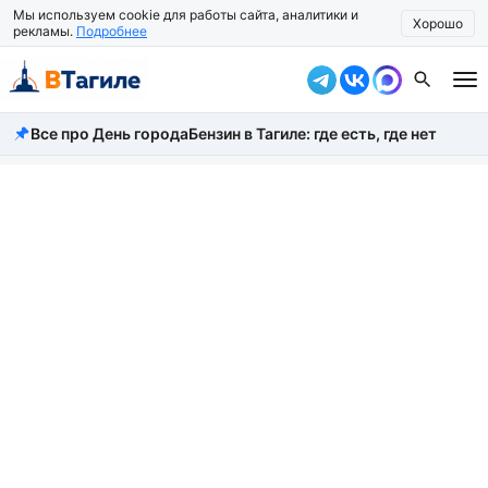
Мы используем cookie для работы сайта, аналитики и
Хорошо
рекламы.
Подробнее
Все про День города
Бензин в Тагиле: где есть, где нет
Все новости
Происшествия
Город
Власть
Жизнь
Экономика
Общество
Рассказать новость