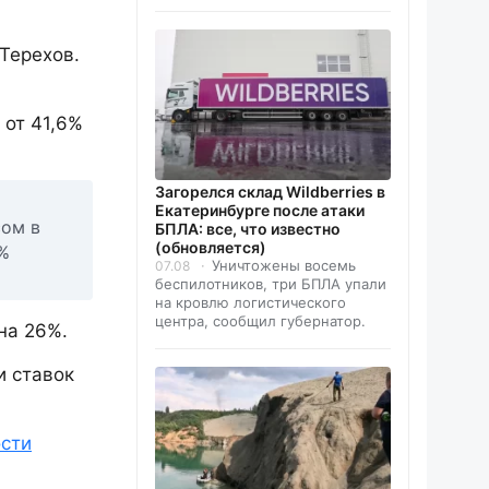
н
Терехов.
 от 41,6%
Загорелся склад Wildberries в
Екатеринбурге после атаки
сом в
БПЛА: все, что известно
(обновляется)
0%
Уничтожены восемь
07.08
беспилотников, три БПЛА упали
на кровлю логистического
центра, сообщил губернатор.
на 26%.
и ставок
ости