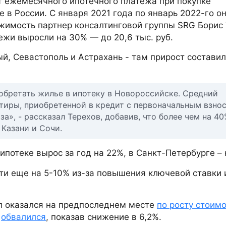
 ежемесячного ипотечного платежа при покупке
 в России. С января 2021 года по январь 2022-го о
жимость партнер консалтинговой группы SRG Борис 
ежи выросли на 30% — до 20,6 тыс. руб.
й, Севастополь и Астрахань - там прирост составил
обретать жилье в ипотеку в Новороссийске. Средний
тиры, приобретенной в кредит с первоначальным взно
за», - рассказал Терехов, добавив, что более чем на 4
 Казани и Сочи.
потеке вырос за год на 22%, в Санкт-Петербурге – 
сти еще на 5-10% из-за повышения ключевой ставки 
л оказался на предпоследнем месте
по росту стоим
к
обвалился
, показав снижение в 6,2%.