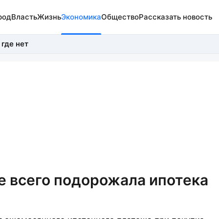
род
Власть
Жизнь
Экономика
Общество
Рассказать новость
 где нет
 всего подорожала ипотека