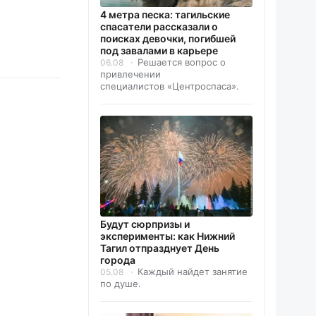
4 метра песка: тагильские
спасатели рассказали о
поисках девочки, погибшей
под завалами в карьере
Решается вопрос о
06.08
привлечении
специалистов «Центроспаса».
Будут сюрпризы и
эксперименты: как Нижний
Тагил отпразднует День
города
Каждый найдет занятие
05.08
по душе.