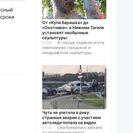
ксный
 сроки
От «Купи барашка» до
«Охотника»: в Нижнем Тагиле
установят необычные
скульптуры
В городе подвели итоги
07.08
симпозиума городской и
ландшафтной скульптуры.
Чуть не улетела в реку:
странная авария с участием
автоледи попала на видео
Она буквально заехала
07.08
на ограждение моста.