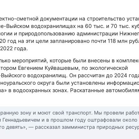
ектно-сметной документации на строительство уста
е-Выйском водохранилищах на 60 тыс. и 70 тыс. к
ологии и природопользованию администрации Нижнег
0 год на эти цели запланировано почти 118 млн руб
2022 года.
олько мероприятий, которые были внесены в компле
тором Евгением Куйвашевым, по экологической
Выйского водохранилищ. Он рассчитан до 2024 год
рноуральского округа были установлены информаци
а» в водоохранных зонах. Раскатанные автомобиля
охранную зону и моют свой транспорт. Мы провели рабо
 Геннадьевичем и в прошлом году оштрафовали около
его девять», — рассказал замминистра природных ресу