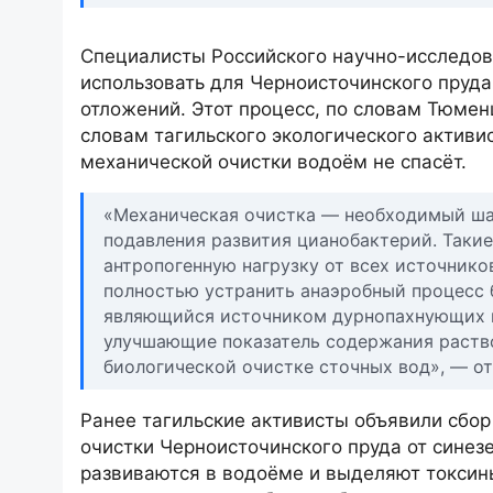
Специалисты Российского научно-исследов
использовать для Черноисточинского пруда
отложений. Этот процесс, по словам Тюменц
словам тагильского экологического активи
механической очистки водоём не спасёт.
«Механическая очистка — необходимый шаг
подавления развития цианобактерий. Таки
антропогенную нагрузку от всех источнико
полностью устранить анаэробный процесс 
являющийся источником дурнопахнующих га
улучшающие показатель содержания раство
биологической очистке сточных вод», — о
Ранее тагильские активисты объявили сбор
очистки Черноисточинского пруда от синез
развиваются в водоёме и выделяют токсины