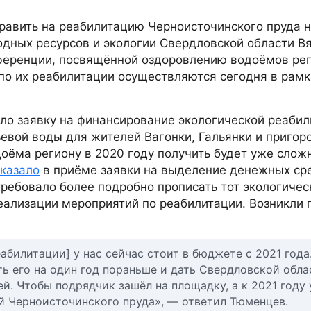
равить на реабилитацию Черноисточинского пруда н
одных ресурсов и экологии Свердловской области В
ференции, посвящённой оздоровлению водоёмов рег
по их реабилитации осуществляются сегодня в рамк
ло заявку на финансирование экологической реаби
евой воды для жителей Вагонки, Гальянки и пригор
ёма региону в 2020 году получить будет уже слож
тказало
в приёме заявки на выделение денежных ср
ребовало более подробно прописать тот экологичес
реализации мероприятий по реабилитации. Возникли 
абилитации] у нас сейчас стоит в бюджете с 2021 года
 его на один год пораньше и дать Свердловской обла
й. Чтобы подрядчик зашёл на площадку, а к 2021 году
й Черноисточинского пруда», — ответил Тюменцев.