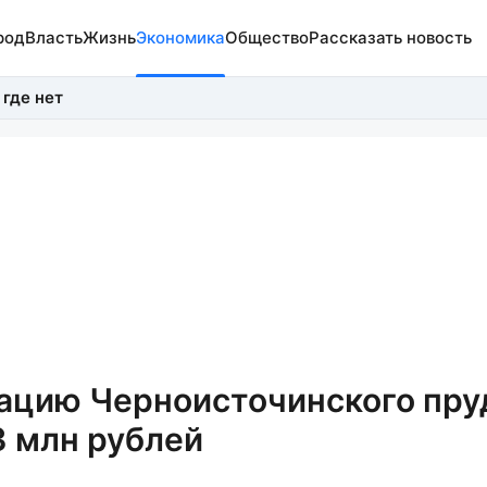
род
Власть
Жизнь
Экономика
Общество
Рассказать новость
 где нет
тацию Черноисточинского пру
3 млн рублей