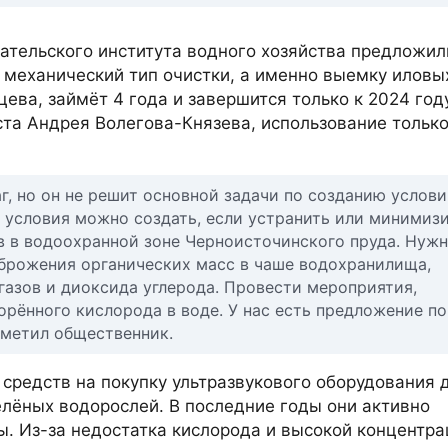
ательского института водного хозяйства предложил
 механический тип очистки, а именно выемку иловы
ева, займёт 4 года и завершится только к 2024 году
ста Андрея Волегова-Князева, использование тольк
, но он не решит основной задачи по созданию услови
е условия можно создать, если устранить или минимиз
в в водоохранной зоне Черноисточинского пруда. Нуж
брожения органических масс в чаше водохранилища,
зов и диоксида углерода. Провести мероприятия,
рённого кислорода в воде. У нас есть предложение по
тметил общественник.
 средств на покупку ультразвукового оборудования 
елёных водорослей. В последние годы они активно
. Из-за недостатка кислорода и высокой концентра