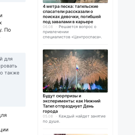
4 метра песка: тагильские
спасатели рассказали о
и
поисках девочки, погибшей
под завалами в карьере
х
Решается вопрос о
06.08
. По
привлечении
о
специалистов «Центроспаса».
й для
ировать
но также
Будут сюрпризы и
эксперименты: как Нижний
Тагил отпразднует День
города
для
Каждый найдет занятие
05.08
по душе.
ции