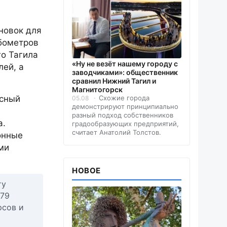
новок для
убометров
о Тагила
«Ну не везёт нашему городу с
лей, а
заводчиками»: общественник
сравнил Нижний Тагил и
Магнитогорск
Схожие города
ксный
05.08
демонстрируют принципиально
разный подход собственников
а.
градообразующих предприятий,
считает Анатолий Толстов.
онные
ми
НОВОЕ
ту
 79
рсов и