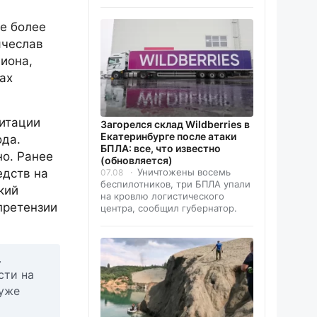
е более
ячеслав
иона,
ах
литации
Загорелся склад Wildberries в
Екатеринбурге после атаки
ода.
БПЛА: все, что известно
но. Ранее
(обновляется)
Уничтожены восемь
едств на
07.08
беспилотников, три БПЛА упали
кий
на кровлю логистического
претензии
центра, сообщил губернатор.
.
сти на
 уже