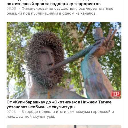
пожизненный срок за поддержку террористов
Финансирование осуществлялось через платные
08.08
реакции под публикациями в одном из каналов.
От «Купи барашка» до «Охотника»: в Нижнем Тагиле
установят необычные скульптуры
В городе подвели итоги симпозиума городской и
07.08
ландшафтной скульптуры.