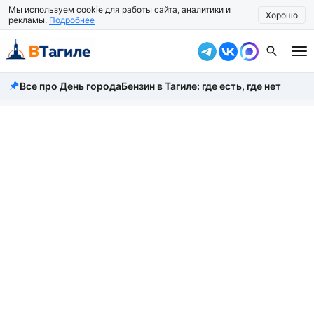
Мы используем cookie для работы сайта, аналитики и
Хорошо
рекламы.
Подробнее
Все про День города
Бензин в Тагиле: где есть, где нет
Все новости
Происшествия
Город
Власть
Жизнь
Экономика
Общество
Рассказать новость