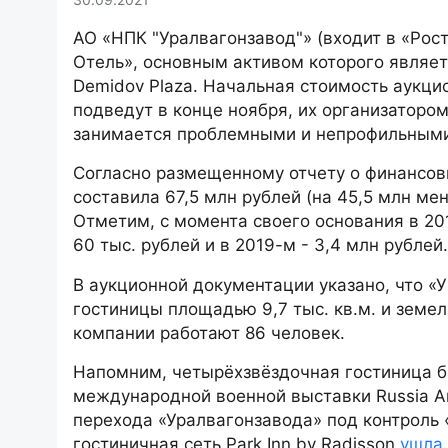
АО «НПК "Уралвагонзавод"» (входит в «Рос
Отель», основным активом которого являе
Demidov Plaza. Начальная стоимость аукцио
подведут в конце ноября, их организатором
занимается проблемными и непрофильными
Согласно размещенному отчету о финансов
составила 67,5 млн рублей (на 45,5 млн мен
Отметим, с момента своего основания в 20
60 тыс. рублей и в 2019-м - 3,4 млн рубле
В аукционной документации указано, что «
гостиницы площадью 9,7 тыс. кв.м. и земел
компании работают 86 человек.
Напомним, четырёхзвёздочная гостиница б
международной военной выставки Russia Arm
перехода «Уралвагонзавода» под контроль 
гостиничная сеть Park Inn by Radisson
ушла 