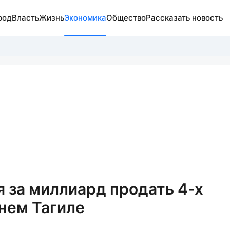
род
Власть
Жизнь
Экономика
Общество
Рассказать новость
я за миллиард продать 4-х
нем Тагиле