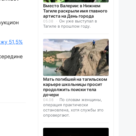
Вместо Валерии: в Нижнем
Тагиле раскрыли имя главного
артиста на День города
Он уже выступал в
05.08
 аукцион
Тагиле в прошлом году.
жу 51,5%
середине
Мать погибшей на тагильском
карьере школьницы просит
продолжить поиски тела
дочери
По словам женщины,
04.08
операция практически
остановлена, хотя службы это
опровергают.