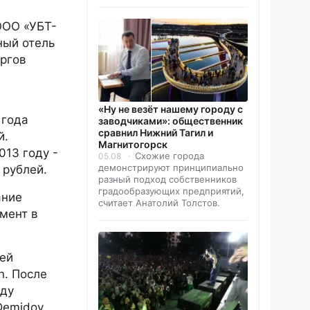
ООО «УБТ-
ный отель
оргов
«Ну не везёт нашему городу с
 года
заводчиками»: общественник
сравнил Нижний Тагил и
й.
Магнитогорск
013 году -
Схожие города
05.08
демонстрируют принципиально
 рублей.
разный подход собственников
градообразующих предприятий,
ание
считает Анатолий Толстов.
омент в
тей
n. После
оду
Demidov