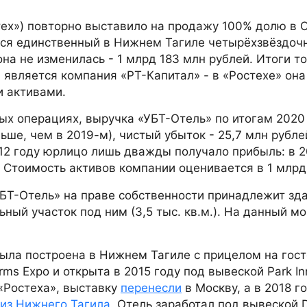
тех») повторно выставило на продажу 100% долю в 
тся единственный в Нижнем Тагиле четырёхзвёздоч
на не изменилась - 1 млрд 183 млн рублей. Итоги т
 является компания «РТ-Капитал» - в «Ростехе» она
 активами.
ых операциях, выручка «УБТ-Отель» по итогам 2020
ьше, чем в 2019-м), чистый убыток - 25,7 млн рубле
12 году юрлицо лишь дважды получало прибыль: в 2
й. Стоимость активов компании оценивается в 1 млрд
УБТ-Отель» на праве собственности принадлежит зд
ьный участок под ним (3,5 тыс. кв.м.). На данный м
ыла построена в Нижнем Тагиле с прицелом на гос
s Expo и открыта в 2015 году под вывеской Park In
«Ростеха», выставку
перенесли
в Москву, а в 2018 г
из Нижнего Тагила
. Отель заработал под вывеской 