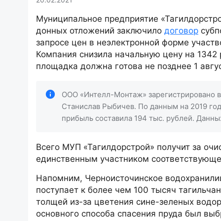
Муниципальное предприятие «Тагилдорстро
донных отложений заключило
договор
субп
запросе цен в неэлектронной форме участ
Компания снизила начальную цену на 1342 р
площадка должна готова не позднее 1 авгус
ООО «Интелл-Монтаж» зарегистрировано в 
Станислав Рыбичев. По данным на 2019 год
прибыль составила 194 тыс. рублей. Данных
Всего МУП «Тагилдорстрой» получит за очис
единственным участником соответствующе
Напомним, Черноисточинское водохранилищ
поступает к более чем 100 тысяч тагильча
толщей из-за цветения сине-зеленых водо
основного способа спасения пруда был выб