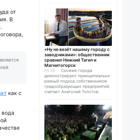
уда от
ия. В
.
договора,
«Ну не везёт нашему городу с
заводчиками»: общественник
является
сравнил Нижний Тагил и
Магнитогорск
блей
Схожие города
05.08
демонстрируют принципиально
разный подход собственников
градообразующих предприятий,
считает Анатолий Толстов.
акт
как с
 вода
ной
ачестве