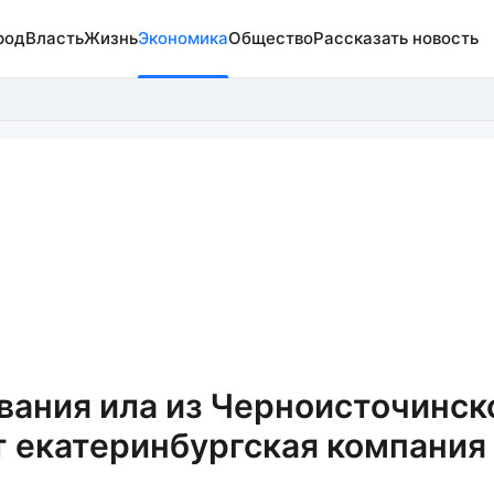
род
Власть
Жизнь
Экономика
Общество
Рассказать новость
ания ила из Черноисточинск
ит екатеринбургская компания