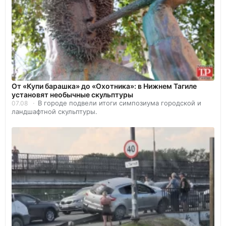
От «Купи барашка» до «Охотника»: в Нижнем Тагиле
установят необычные скульптуры
В городе подвели итоги симпозиума городской и
07.08
ландшафтной скульптуры.