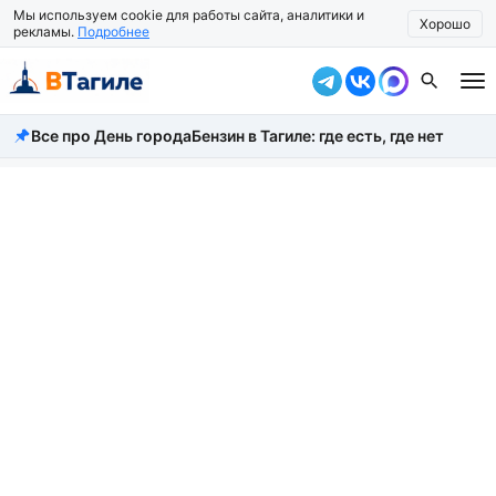
Мы используем cookie для работы сайта, аналитики и
Хорошо
рекламы.
Подробнее
Все про День города
Бензин в Тагиле: где есть, где нет
Все новости
Происшествия
Город
Власть
Жизнь
Экономика
Общество
Рассказать новость