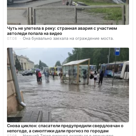
Чуть не улетела в реку: странная авария с участием
автоледи попала на видео
Она буквально заехала на ограждение моста.
07.08
Снова циклон: спасатели предупредили свердловчан о
непогоде, а синоптики дали прогноз по городам
Нижний Тагил рискует оказаться в эпицентре.
07.08