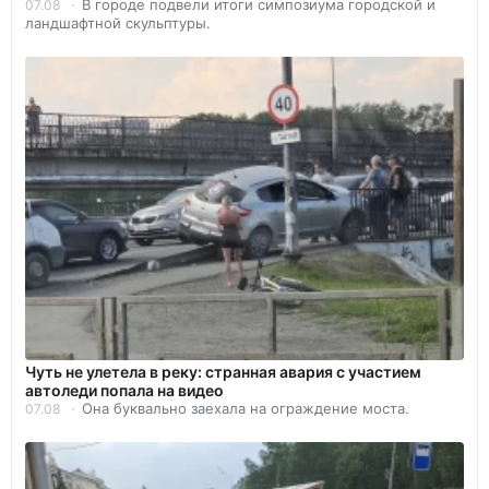
В городе подвели итоги симпозиума городской и
07.08
ландшафтной скульптуры.
Чуть не улетела в реку: странная авария с участием
автоледи попала на видео
Она буквально заехала на ограждение моста.
07.08