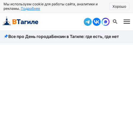
Мы используем cookie для работы сайта, аналитики и
Хорошо
рекламы.
Подробнее
Все про День города
Бензин в Тагиле: где есть, где нет
Все новости
Происшествия
Город
Власть
Жизнь
Экономика
Общество
Рассказать новость