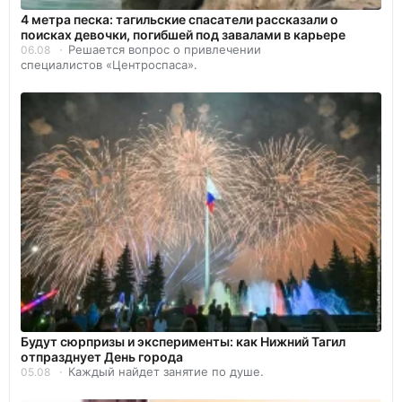
4 метра песка: тагильские спасатели рассказали о
поисках девочки, погибшей под завалами в карьере
Решается вопрос о привлечении
06.08
специалистов «Центроспаса».
Будут сюрпризы и эксперименты: как Нижний Тагил
отпразднует День города
Каждый найдет занятие по душе.
05.08