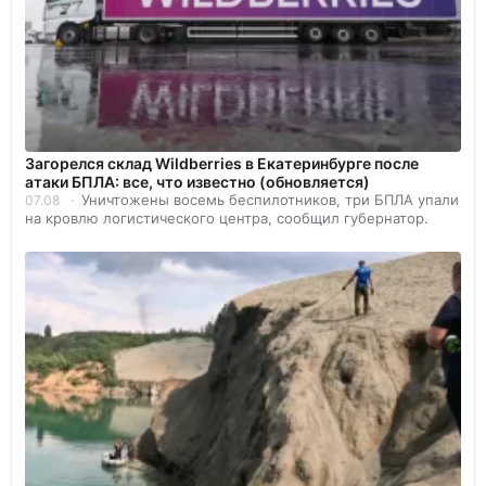
Загорелся склад Wildberries в Екатеринбурге после
атаки БПЛА: все, что известно (обновляется)
Уничтожены восемь беспилотников, три БПЛА упали
07.08
на кровлю логистического центра, сообщил губернатор.