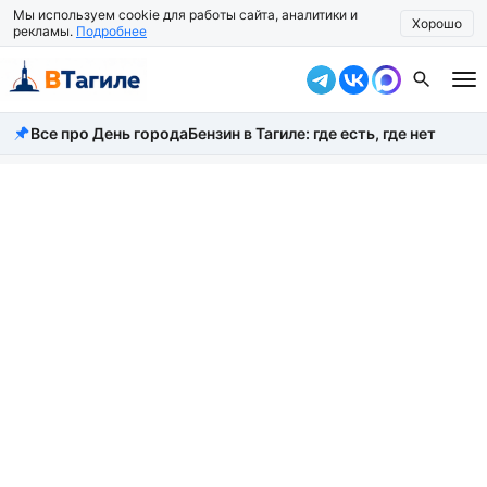
Мы используем cookie для работы сайта, аналитики и
Хорошо
рекламы.
Подробнее
Все про День города
Бензин в Тагиле: где есть, где нет
Все новости
Происшествия
Город
Власть
Жизнь
Экономика
Общество
Рассказать новость