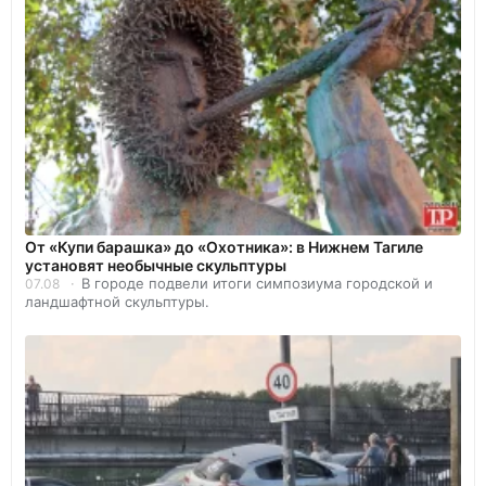
От «Купи барашка» до «Охотника»: в Нижнем Тагиле
установят необычные скульптуры
В городе подвели итоги симпозиума городской и
07.08
ландшафтной скульптуры.