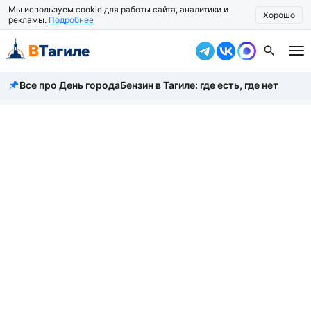
Мы используем cookie для работы сайта, аналитики и
Хорошо
рекламы.
Подробнее
Все про День города
Бензин в Тагиле: где есть, где нет
Все новости
Происшествия
Город
Власть
Жизнь
Экономика
Общество
Рассказать новость