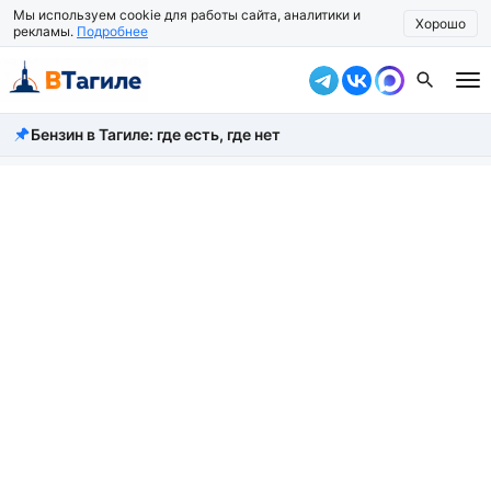
Мы используем cookie для работы сайта, аналитики и
Хорошо
рекламы.
Подробнее
Бензин в Тагиле: где есть, где нет
Все новости
Происшествия
Город
Власть
Жизнь
Экономика
Общество
Рассказать новость