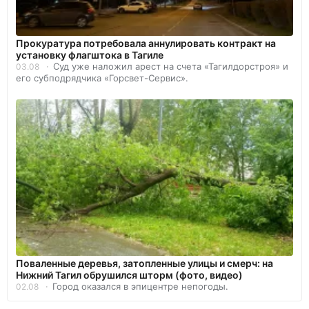
Прокуратура потребовала аннулировать контракт на
установку флагштока в Тагиле
Суд уже наложил арест на счета «Тагилдорстроя» и
03.08
его субподрядчика «Горсвет-Сервис».
Поваленные деревья, затопленные улицы и смерч: на
Нижний Тагил обрушился шторм (фото, видео)
Город оказался в эпицентре непогоды.
02.08