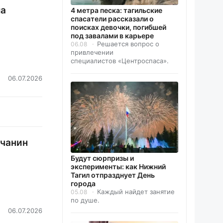
ла
4 метра песка: тагильские
спасатели рассказали о
поисках девочки, погибшей
под завалами в карьере
Решается вопрос о
06.08
привлечении
специалистов «Центроспаса».
06.07.2026
ьчанин
Будут сюрпризы и
эксперименты: как Нижний
Тагил отпразднует День
города
Каждый найдет занятие
05.08
по душе.
06.07.2026