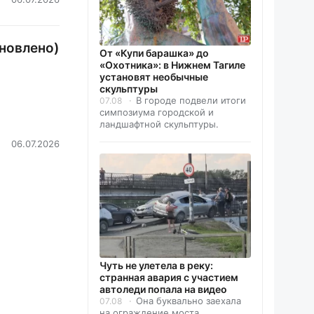
новлено)
От «Купи барашка» до
«Охотника»: в Нижнем Тагиле
установят необычные
скульптуры
В городе подвели итоги
07.08
симпозиума городской и
ландшафтной скульптуры.
06.07.2026
Чуть не улетела в реку:
странная авария с участием
автоледи попала на видео
Она буквально заехала
07.08
на ограждение моста.