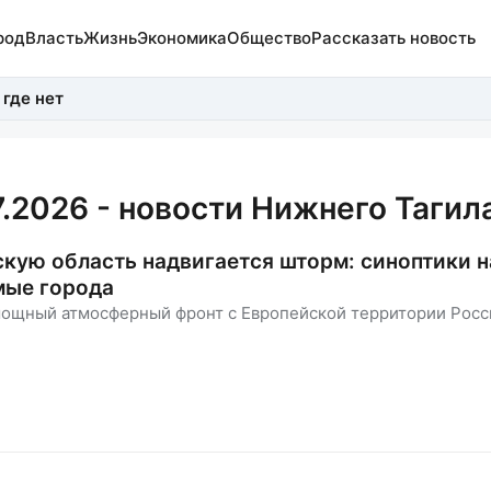
род
Власть
Жизнь
Экономика
Общество
Рассказать новость
 где нет
7.2026 - новости Нижнего Тагил
кую область надвигается шторм: синоптики н
мые города
мощный атмосферный фронт с Европейской территории Росс